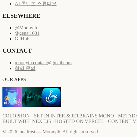
AI 콘텐츠 스튜디오
ELSEWHERE
@Moonyth
@genai1001
GitHub
CONTACT
moonyth.contact@gmail.com
협업 문의
OUR APPS
COLOPHON · SET IN INTER & JETBRAINS MONO · METAD
BUILT WITH NEXT.JS · HOSTED ON VERCEL · CONTENT 
© 2026 lunafrost — Moonyth. All rights reserved.